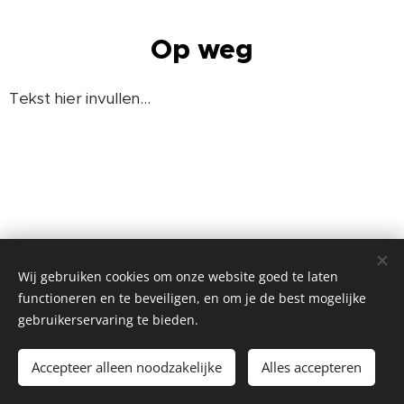
Op weg
Tekst hier invullen...
Wij gebruiken cookies om onze website goed te laten
functioneren en te beveiligen, en om je de best mogelijke
Boesbeeklaan 35, 9051 Sint-Denijs-Westrem -
gebruikerservaring te bieden.
mail: info@dekenijborluut.be
Cookies
Accepteer alleen noodzakelijke
Alles accepteren