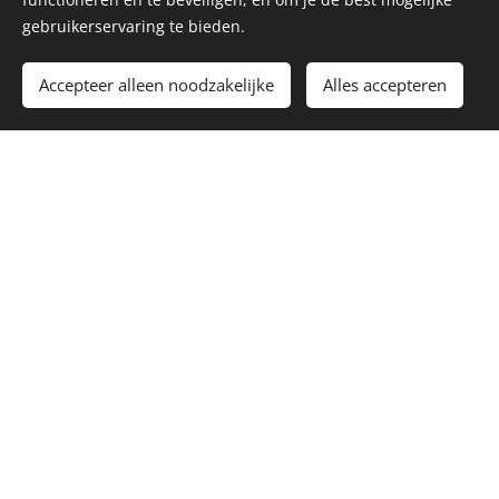
gebruikerservaring te bieden.
Download hier de flyer -- Laat het iedereen
weten!
Accepteer alleen noodzakelijke
Alles accepteren