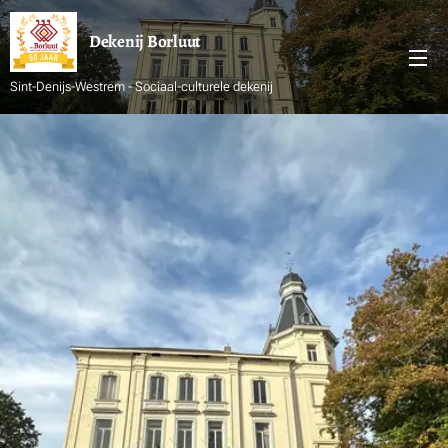
Dekenij
Borluut
Sint-Denijs-Westrem - Sociaal-culturele dekenij