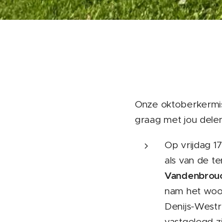
Onze oktoberkermis
graag met jou dele
Op vrijdag 1
als van de t
Vandenbrou
nam het woor
Denijs-Westr
vastgelegd zi