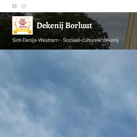
Dekenij
Borluut
Sint-Denijs-Westrem - Sociaal-culturele dekenij