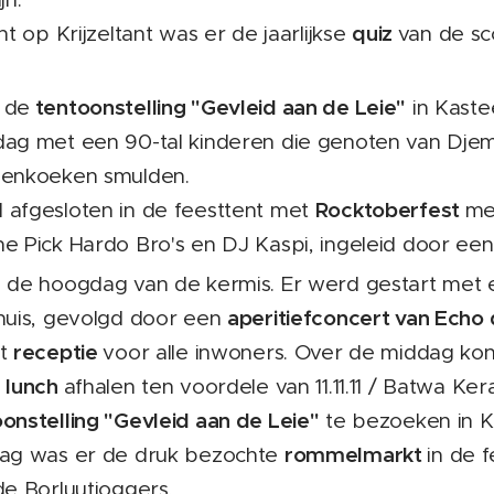
quiz
nt op Krijzeltant was er de jaarlijkse
van de s
tentoonstelling "Gevleid aan de Leie"
 de
in Kaste
ag met een 90-tal kinderen die genoten van Djem
nenkoeken smulden.
Rocktoberfest
afgesloten in de feesttent met
me
e Pick Hardo Bro's en DJ Kaspi, ingeleid door een
 de hoogdag van de kermis. Er werd gestart met
aperitiefconcert van Echo 
huis, gevolgd door een
receptie
et
voor alle inwoners. Over de middag kon
lunch
n
afhalen ten voordele van 11.11.11 / Batwa Ke
onstelling "Gevleid aan de Leie"
te bezoeken in Ka
rommelmarkt
dag was er de druk bezochte
in de 
de Borluutjoggers.