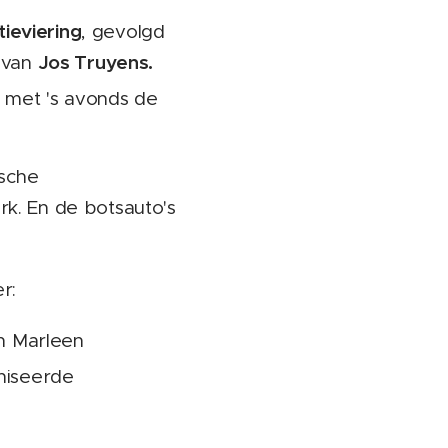
tieviering
, gevolgd
Jos Truyens.
 van
s met 's avonds de
sche
rk. En de botsauto's
r:
n Marleen
aniseerde