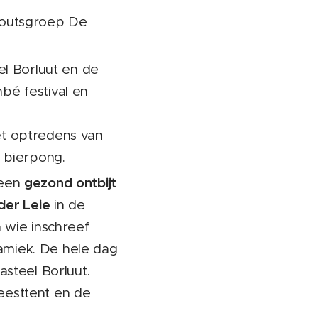
coutsgroep De
el Borluut en de
bé festival en
t optredens van
 bierpong.
gezond ontbijt
 een
der Leie
in de
 wie inschreef
ramiek. De hele dag
steel Borluut.
feesttent en de