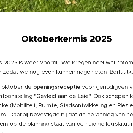
Oktoberkermis 2025
 2025 is weer voorbij. We kregen heel wat fotom
n zodat we nog even kunnen nagenieten. Borluutk
openingsreceptie
7 oktober de
voor genodigden v
entoonstelling "Gevleid aan de Leie". Ook schepen 
cke
(Mobiliteit, Ruimte, Stadsontwikkeling en Plez
d. Daarbij bevestigde hij dat de heraanleg van he
em op de planning staat van de huidige legislatuu
jn.