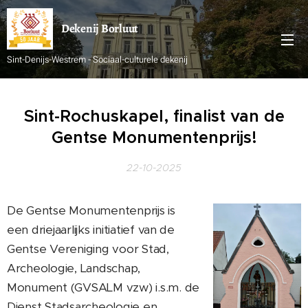
Dekenij
Borluut
Sint-Denijs-Westrem - Sociaal-culturele dekenij
Sint-Rochuskapel, finalist van de
Gentse Monumentenprijs!
22-10-2025
De Gentse Monumentenprijs is
een driejaarlijks initiatief van de
Gentse Vereniging voor Stad,
Archeologie, Landschap,
Monument (GVSALM vzw) i.s.m. de
Dienst Stadsarcheologie en