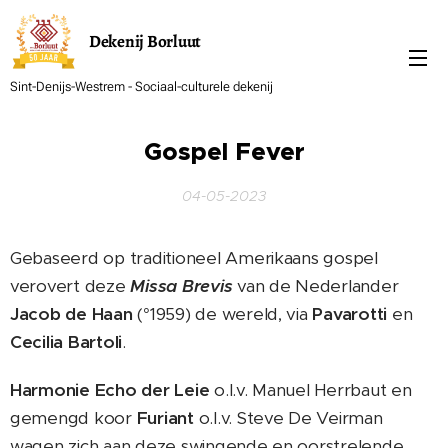
Dekenij
Borluut
Sint-Denijs-Westrem - Sociaal-culturele dekenij
Gospel Fever
04-05-2023
Gebaseerd op traditioneel Amerikaans gospel
verovert deze
Missa Brevis
van de Nederlander
Jacob de Haan
(°1959) de wereld, via
Pavarotti
en
Cecilia Bartoli
.
Harmonie Echo der Leie
o.l.v. Manuel Herrbaut en
gemengd koor
Furiant
o.l.v. Steve De Veirman
wagen zich aan deze swingende en oorstrelende