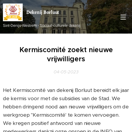
Dekenij
Borluut
Sint-Denijs-Westrem - Sociaal-culturele dekenij
Kermiscomité zoekt nieuwe
vrijwilligers
04-05-2023
Het Kermiscomité van dekenij Borluut bereidt elk jaar
de kermis voor met de subsidies van de Stad. We
hebben dringend nood aan nieuwe vrijwilligers om de
werkgroep "Kermiscomité' te komen vervoegen.
We kregen positief antwoord van nieuwe
medewerkers dankzij onze oproep in de INFO van