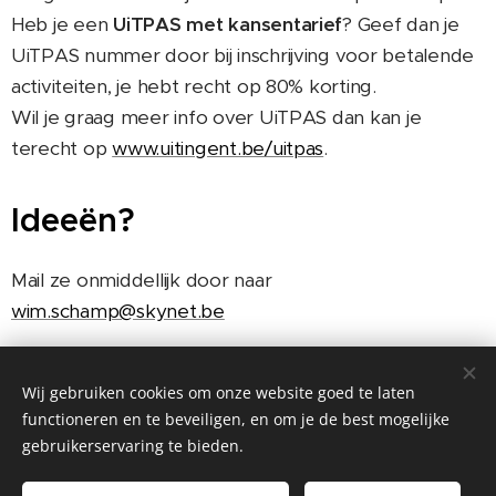
Heb je een
UiTPAS met kansentarief
? Geef dan je
UiTPAS nummer door bij inschrijving voor betalende
activiteiten, je hebt recht op 80% korting.
Wil je graag meer info over UiTPAS dan kan je
terecht op
www.uitingent.be/uitpas
.
Ideeën?
Mail ze onmiddellijk door naar
wim.schamp@skynet.be
Wij gebruiken cookies om onze website goed te laten
functioneren en te beveiligen, en om je de best mogelijke
Boesbeeklaan 35, 9051 Sint-Denijs-Westrem -
gebruikerservaring te bieden.
mail: info@dekenijborluut.be